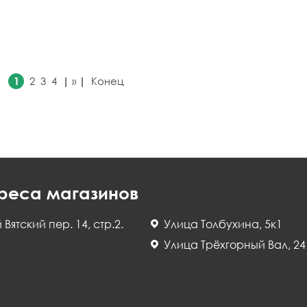
|
|
1
2
3
4
»
Конец
реса магазинов
й Вятский пер. 14, стр.2.
Улица Толбухина, 5к1
Улица Трёхгорный Вал, 24