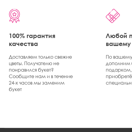
100% гарантия
Любой п
качества
вашему 
Доставляем только свежие
По вашему
цветы. Получателю не
дополним 
понравился букет?
подарком,
Сообщите нам и в течение
приобрет
24-х часов мы заменим
специально
букет