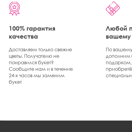
100% гарантия
Любой п
качества
вашему 
Доставляем только свежие
По вашему
цветы. Получателю не
дополним 
понравился букет?
подарком,
Сообщите нам и в течение
приобрет
24-х часов мы заменим
специально
букет