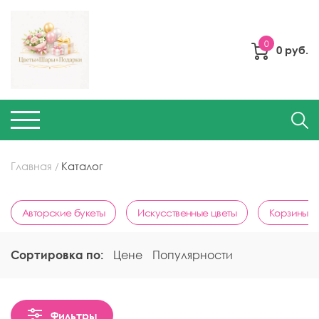
0
0 руб.
Главная
Каталог
Авторские букеты
Искусственные цветы
Корзины с
Сортировка по:
Цене
Популярности
Фильтры