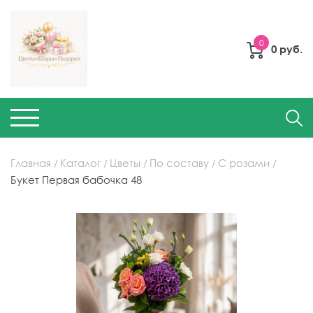
0
0 руб.
Главная
Каталог
Цветы
По составу
С розами
Букет Первая бабочка 48