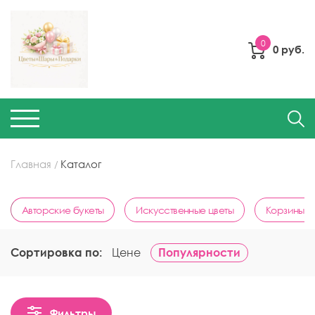
0
0 руб.
Главная
Каталог
Авторские букеты
Искусственные цветы
Корзины с
Сортировка по:
Цене
Популярности
Фильтры